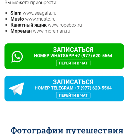
Вы можете приобрести:
Slam
www.seagala.ru
Musto
www.musto.ru
Канатный ящик
www.ropebox.ru
Мореман
www.moreman.ru
Фотографии путешествия