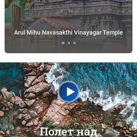
Arul Mihu Navasakthi Vinayagar Temple
МАЭ
Полет над