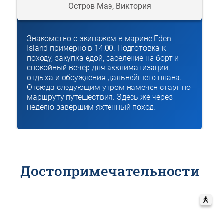
Остров Маэ, Виктория
Знакомство с экипажем в марине Eden
Island примерно в 14:00. Подготовка к
походу, закупка едой, заселение на борт и
спокойный вечер для акклиматизации,
отдыха и обсуждения дальнейшего плана.
Отсюда следующим утром намечен старт по
маршруту путешествия. Здесь же через
неделю завершим яхтенный поход.
Достопримечательности