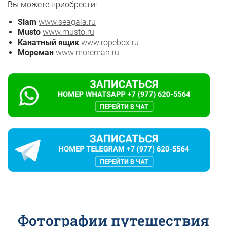
Вы можете приобрести:
Slam
www.seagala.ru
Musto
www.musto.ru
Канатный ящик
www.ropebox.ru
Мореман
www.moreman.ru
Фотографии путешествия