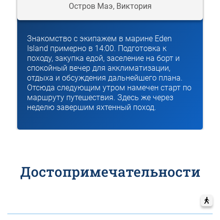
Остров Маэ, Виктория
Знакомство с экипажем в марине Eden
Island примерно в 14:00. Подготовка к
походу, закупка едой, заселение на борт и
спокойный вечер для акклиматизации,
отдыха и обсуждения дальнейшего плана.
Отсюда следующим утром намечен старт по
маршруту путешествия. Здесь же через
неделю завершим яхтенный поход.
Достопримечательности