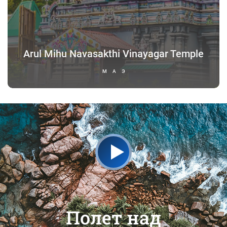
Arul Mihu Navasakthi Vinayagar Temple
МАЭ
Полет над