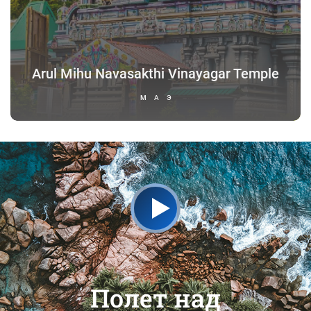
Arul Mihu Navasakthi Vinayagar Temple
МАЭ
Полет над