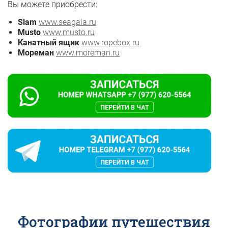
Вы можете приобрести:
Slam
www.seagala.ru
Musto
www.musto.ru
Канатный ящик
www.ropebox.ru
Мореман
www.moreman.ru
Фотографии путешествия