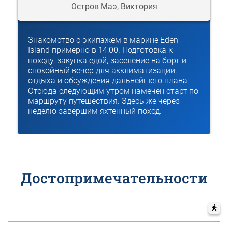
Остров Маэ, Виктория
Знакомство с экипажем в марине Eden
Island примерно в 14:00. Подготовка к
походу, закупка едой, заселение на борт и
спокойный вечер для акклиматизации,
отдыха и обсуждения дальнейшего плана.
Отсюда следующим утром намечен старт по
маршруту путешествия. Здесь же через
неделю завершим яхтенный поход.
Достопримечательности