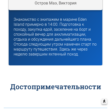
Остров Маэ, Виктория
Знакомство с экипажем в марине Eden
Island примерно в 14:00. Подготовка к
походу, закупка едой, заселение на борт и
спокойный вечер для акклиматизации,
отдыха и обсуждения дальнейшего плана.
Отсюда следующим утром намечен старт по
маршруту путешествия. Здесь же через
неделю завершим яхтенный поход.
Достопримечательности