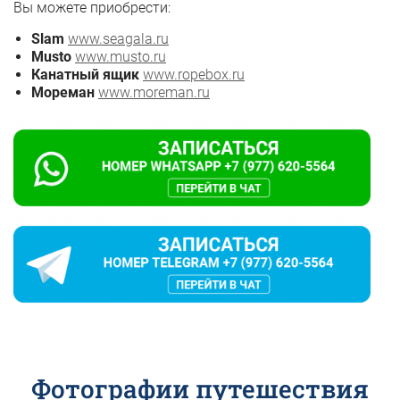
Вы можете приобрести:
Slam
www.seagala.ru
Musto
www.musto.ru
Канатный ящик
www.ropebox.ru
Мореман
www.moreman.ru
Фотографии путешествия