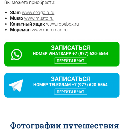
Вы можете приобрести:
Slam
www.seagala.ru
Musto
www.musto.ru
Канатный ящик
www.ropebox.ru
Мореман
www.moreman.ru
Фотографии путешествия