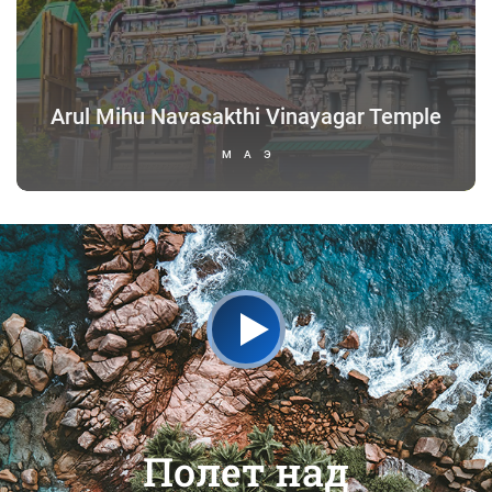
Arul Mihu Navasakthi Vinayagar Temple
МАЭ
Полет над