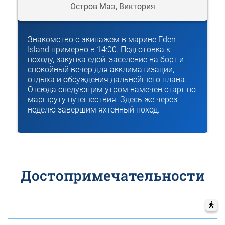
Остров Маэ, Виктория
Знакомство с экипажем в марине Eden
Island примерно в 14:00. Подготовка к
походу, закупка едой, заселение на борт и
спокойный вечер для акклиматизации,
отдыха и обсуждения дальнейшего плана.
Отсюда следующим утром намечен старт по
маршруту путешествия. Здесь же через
неделю завершим яхтенный поход.
Достопримечательности