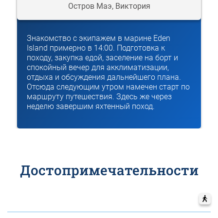
Остров Маэ, Виктория
Знакомство с экипажем в марине Eden
Island примерно в 14:00. Подготовка к
походу, закупка едой, заселение на борт и
спокойный вечер для акклиматизации,
отдыха и обсуждения дальнейшего плана.
Отсюда следующим утром намечен старт по
маршруту путешествия. Здесь же через
неделю завершим яхтенный поход.
Достопримечательности