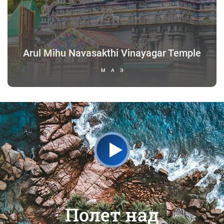
Arul Mihu Navasakthi Vinayagar Temple
МАЭ
Полет над