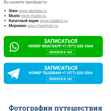
Вы можете приобрести:
Slam
www.seagala.ru
Musto
www.musto.ru
Канатный ящик
www.ropebox.ru
Мореман
www.moreman.ru
Фотографии путешествия