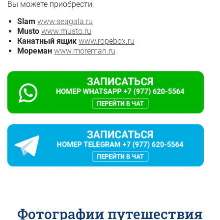
Вы можете приобрести:
Slam
www.seagala.ru
Musto
www.musto.ru
Канатный ящик
www.ropebox.ru
Мореман
www.moreman.ru
Фотографии путешествия