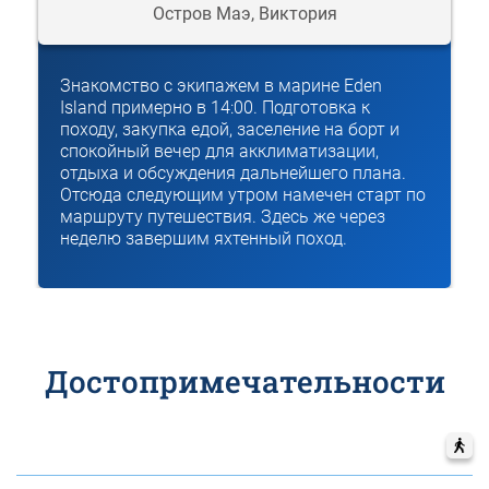
Остров Маэ, Виктория
Знакомство с экипажем в марине Eden
Island примерно в 14:00. Подготовка к
походу, закупка едой, заселение на борт и
спокойный вечер для акклиматизации,
отдыха и обсуждения дальнейшего плана.
Отсюда следующим утром намечен старт по
маршруту путешествия. Здесь же через
неделю завершим яхтенный поход.
Достопримечательности