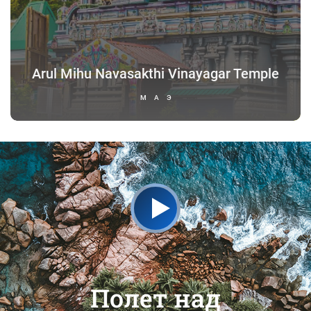
Arul Mihu Navasakthi Vinayagar Temple
МАЭ
Полет над